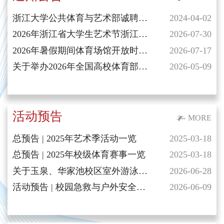
浙江大学公共体育与艺术部诚聘英才
2024-04-02
2026年浙江省大学生艺术节浙江大学参赛作品甲组作品报送名单公告
2026-07-30
2026年暑假期间体育场馆开放时间表
2026-07-17
关于举办2026年全国高校体育部主任培训会议的通知
2026-05-09
活动预告
MORE
总预告 | 2025年艺术季活动一览
2025-03-18
总预告 | 2025年校级体育赛事一览
2025-03-18
关于玉泉、华家池校区室外游泳池对外开放的重要通知
2026-06-28
活动预告 | 校园急救与户外安全公益培训来啦~
2026-06-09