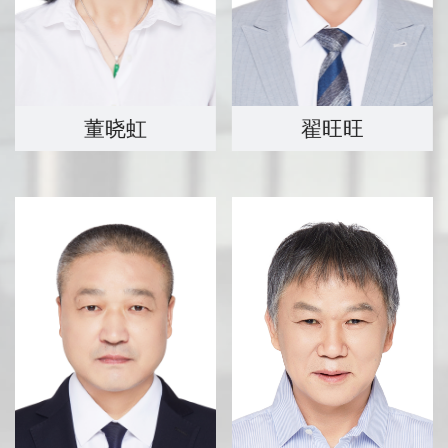
董晓虹
翟旺旺