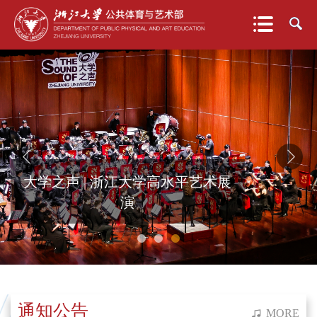
不忘初心担使命，砥砺逐梦新征程
不忘初心担使命，砥砺逐梦新征程
大学之声 | 浙江大学高水平艺术展
大学之声 | 浙江大学高水平艺术展
青春无畏，逐梦扬威 | 浙江大学
2025年运动会
演
演
通知公告
MORE