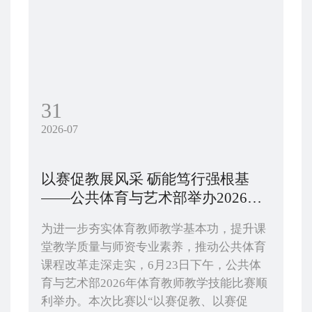
31
2026-07
以赛促教展风采 砺能笃行强根基
——公共体育与艺术部举办2026年
体育教师教学技能比赛
为进一步夯实体育教师教学基本功，提升课
堂教学质量与师资专业素养，推动公共体育
课程改革走深走实，6月23日下午，公共体
育与艺术部2026年体育教师教学技能比赛顺
利举办。本次比赛以“以赛促教、以赛促