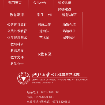
部门黄页
公示公告
师资队伍
师德建设
教育教学
学生工作
智慧场馆
公共体育教育
思政工作
场馆介绍
公共艺术教育
运动队
场馆租借
体质健康测试
艺术团
APP预约
教研科研
教师发展
下载专区
教学文件
教学公告
联系电话：
0571-88981308
传真：
0571-88208813
体质测试咨询电话：
0571-88208813