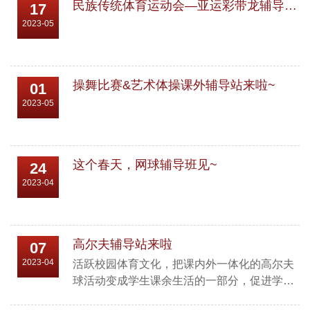
民族传统体育运动会—亚运彩带龙辅导站开始了！
17
2023-05
操舞比赛&艺术体操课外辅导站来啦~
01
2023-05
这个春天，网球辅导班见~
24
2023-04
高尔夫辅导站来啦
07
2023-04
活跃校园体育文化，把课内外一体化的高尔夫
球活动变成学生课余生活的一部分，促进学生
掌握高尔夫球技能，养成终身良好的运动习