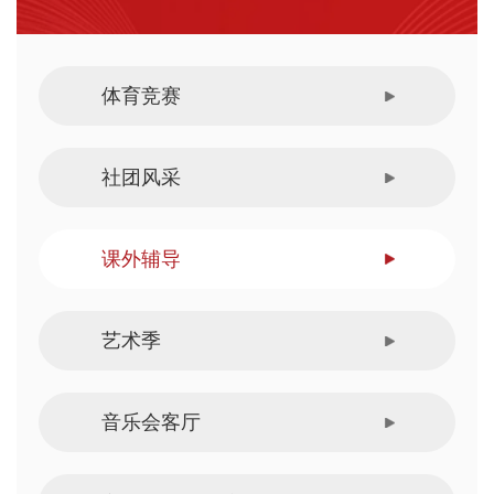
体育竞赛
社团风采
课外辅导
艺术季
音乐会客厅