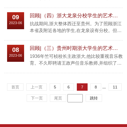
思岩先生担任指挥的浙大歌咏组织的统称,这也
戏剧,写诗、朗诵也是重要内容,但本文不涉及。
是大家现在所认可的;狭义的则是指从1946年
现根据一些老学长的回忆,简略整理如下:一、话
回顾|（四）浙大龙泉分校学生的艺术活动
09
11月到1949年5月,这约两年半时间,真正叫“浙
剧...
2023-06
抗战期间,浙大整体西迁至贵州。为了照顾浙江
大合唱团”这个名字的时段。因在贵州时期的有
本省及附近各地的学生,在龙泉设有分校。但分
关歌咏队,前文已有所记述,本文将采用狭义的理
校只有一二年级,二年级读完后则要赶往贵州,继
解,但不绝对,尤其照片。现分三段,简述如下:
续完成学业。龙泉分校地址在龙泉坊下、石坑
一、乘着歌声的翅膀 1945秋,龙泉分校...
回顾|（三）贵州时期浙大学生的艺术活动
08
垅两村,相距不远,距县城有一定路程。当时生活
2023-06
1936年竺可桢校长主政浙大,他比较重视音乐教
条件比较艰苦,但教学秩序正常,学生学习生活紧
育。不久即聘请王政声任音乐教师,并组织了一
张,课余生活较贫乏,电影也没有,于是,学生自行
个浙大歌咏团,以唱典雅歌曲为主。但另一方面,
开展各种艺术活动,既自娱自乐,也带动当地的文
受1935年“一二九”运动影响,有些同学又成立了
化氛围,起到一定宣传作用。限于条件,主要开展
黎明歌咏队,主旨是推动抗日救亡运功,着重唱救
音乐和戏剧...
...
首页
上一页
5
6
7
8
11
亡歌曲,曾请杭州师范学校顾老师指导。1937年
抗战爆发,浙大被迫西迁,西迁途中,在抵广西宜
下一页
尾页
跳转
山之前,“黎明”仍有些活动。而一年级组织了呐
喊团,沿途进行抗日宣传,也包括唱歌。扺宜山...