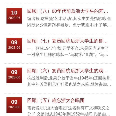
是临时性的群众活动(比如XX大赛),一般临时组
责,杭州不行,只好去广东加工,专车运回,连夜施
织,突击训练,演完即散。一般说来,浙大这二十
工,终于赶在4月1日前完成。该碑立于教七东南
回顾|（八）80年代前后浙大学生的艺术活动
10
年在这方面还算正常,但不辉煌。现分述之:一、
角的草...
2023-06
编者按:这里提“艺术活动”,其实主要是指歌咏,但
社团活动:1、教工合唱团:广义而言,退休教工也
因涉及少量舞蹈和器乐。至于戏剧,我不了解,也
是教工,但他们的社团往往冠以“老年”二字,如老
未收集资料,但知道黑白剧社成立后,话剧发展不
年合唱团,因此,我们这里的“教工”二字,无形中有
错。这方面情况希望有关老师,特别请桂迎老师
点在职教工的含义。我对老年合唱团另有专...
回顾|（七）复员回杭后浙大学生的群众性歌舞美活动
09
可否加以回顾。“改开”之后,学校发展正常后,建
2023-06
一、歌咏1947年秋,开学不久,求是园内诞生了
立了文艺教研室,加强艺术教育。在 80 年代前
一对孪生姐妹歌咏队一“乌鸦”和“喜鹊”。“乌
后,学生的歌咏活动总的还是不错的,校内外都举
鸦”在前,在大学路校本部,自认歌唱水平不高,歌
行过若干比赛。现仅就校外比赛中,取得较好成
声不齐,比作乌鸦,故以此为名。“喜鹊”稍后,在华
绩的几次简述如下:一、1983年浙江省第三届...
回顾|（六）复员回杭后浙大学生的戏剧活动
09
家池,成员主要为47级一年级学生,但也有农学
2023-06
抗战胜利后,龙泉分校于当年(1945年)迁回杭州,
院同学。两队政治目的明确,就是以唱进步歌曲
其中的芳野剧艺社社员也随之来杭,继续参加一
为手段,团结和鼓舞同学投入爱国民主运动的洪
些活动,但未发展。1946年贵州总校学生复员回
流中。当时对这两队流传两句话:一个为将要灭
杭,湄潭剧团与外文系戏剧班也在内,回杭后不但
亡的敲丧钟,一个为即将新生的唱赞歌。“鸟
回顾|（五）难忘浙大合唱团
09
有活动,也有一些发展。三团体间有时互相合作,
鸦”成...
2023-06
需要说明,“浙大合唱团”这名称有广义和狭义之
但也有些是单独活动。芳野剧社经过一段时间
分,广义是指从1942年到1952年期间,凡是由沈
后,因成员毕业离去,自然消亡。戏剧社也不限于