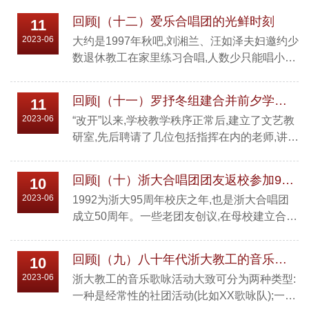
回顾|（十二）爱乐合唱团的光鲜时刻
11
2023-06
大约是1997年秋吧,刘湘兰、汪如泽夫妇邀约少
数退休教工在家里练习合唱,人数少只能唱小型
的重唱、小合唱等。以后逐渐扩大,在职教工也
进来了,地点也改了。再以后,逐渐发展成在职教
回顾|（十一）罗抒冬组建合并前夕学生合唱团简记
11
工为主,退休教工仅少数,实质上成浙大教工合唱
2023-06
“改开”以来,学校教学秩序正常后,建立了文艺教
团了。在“爱乐”发展过程中也有过曲折,但总体
研室,先后聘请了几位包括指挥在内的老师,讲授
还算顺利。大约10年多前吧,我因年事已高,晚
音乐及戏剧课程,合唱课是其中之一。1984年
上外出也不方便(“爱乐”在周三晚上练唱),就退出
前,学生文工团中有合唱队,84年后,更名为学生
了。在我参加“爱乐”的日子里,参加过多次大小
回顾|（十）浙大合唱团团友返校参加95周年校庆活动记实
10
艺术团,合唱团编制未散,乃以“合唱课”为基地,充
型...
2023-06
1992为浙大95周年校庆之年,也是浙大合唱团
实调整,持久训练,素质日高。在这前后,已有所
成立50周年。一些老团友创议,在母校建立合唱
表现,如在83年省第三届文艺会演获一等奖,88
团纪念碑以资留念,经联系,学校极为赞成。于
年省首届大学生文化艺术节我校大合唱《远方
是,合唱团方面迅速发动集资、设计草图、拟碑
的客人请你留下来》获一等奖。尤其是88年
回顾|（九）八十年代浙大教工的音乐歌咏活动
10
文,请书法家书写;学校方也将任务落实到建筑设
首...
2023-06
浙大教工的音乐歌咏活动大致可分为两种类型:
计院设计施工图,落实施工厂家。由于正是寒假,
一种是经常性的社团活动(比如XX歌咏队);一种
进度稍慢。过了寒假,仅剩月余,学校派专人负