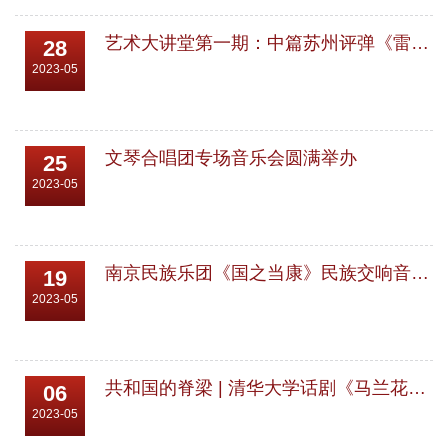
能看到,又转发给艺教中心的老师,能否在他们的
公众号上发表?但她告诉我:单位的公众号主要
艺术大讲堂第一期：中篇苏州评弹《雷雨》
28
工作用,不...
2023-05
文琴合唱团专场音乐会圆满举办
25
2023-05
南京民族乐团《国之当康》民族交响音乐会圆满结束
19
2023-05
共和国的脊梁 | 清华大学话剧《马兰花开》在浙江大学演出圆满成功
06
2023-05