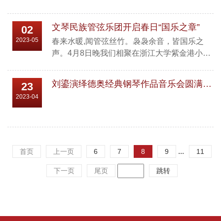
文琴民族管弦乐团开启春日“国乐之章”
02
2023-05
春来水暖,闻管弦丝竹。袅袅余音，皆国乐之
声。4月8日晚我们相聚在浙江大学紫金港小剧
场开启了春日的“国乐之章” 这是一场大型的民
族管弦乐音乐会，由文琴民族管弦乐团为浙江
刘鎏演绎德奥经典钢琴作品音乐会圆满落幕
23
大学的同学老师倾情献上。座下的观众挤满了
2023-04
整个剧场，共待国乐盛宴……本次演出特邀指
挥——肖思宁老师。 浙江艺术职业学院笙教
师，国家二级演奏员，浙江省民族管弦乐学会
理事。毕业于中国音乐学院。现任绍兴艺术学
校特聘指挥，浙江大学文琴民乐团...
...
首页
上一页
6
7
8
9
11
下一页
尾页
跳转