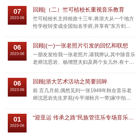
回顾|（二）竺可桢校长重视音乐教育
07
2023-06
竺可桢校长主持校政十三年,将浙大从一个地方
性学校转变成全国知名学府,并享有“东方剑
桥”之美誉,功不可没。他的教育思想博大精深,
值得后人学习和研究。重视音乐教育(扩而言之
回顾|(一)一张老照片引发的回忆和联想
06
是美育)是其中之一。我未看到有关这方面的具
2023-06
一朋友发给我一张老照片,请我辨认,其中除音乐
体论述,但思想指导行动,从下面事实中也可反
老师沈思岩、杨增慧夫妇及两个女儿外,有十几
证,现简述如下:一、聘请音乐教师: 浙大并无音
个男女学生,其中有我本人。我自己没有这张照
乐系,但竺校长来校后,考虑到全面培养的需要,
片,而且对这张照片当时的场景没印象了,故很珍
在1937年就请了王政声老师。西迁到广西宜山,
回顾|浙大艺术活动之简要回眸
06
贵。我仔细看了一下,除沈思岩先生家4人及本
稍稳定后恢复...
2023-06
前 言几月前,偶然见到一张1949年秋在音乐老
人外,能立刻认出的只有顾氏兄妹(他们主要弹
师沈思岩先生罗苑(今平湖秋月一带)家中拍的
钢琴)和李息云(合唱团员,个别练声),后经微信查
照片,内有学生十余人,其中有我,但已无印象,却
询及查看我编写书中的其他照片,经过核对,又辨
引起我的回忆。于是,写了一篇“一张老照片引
认出几人,其他有的面熟,姓名记不起了。从着装
“迎亚运 传承之路”民族管弦乐专场音乐会圆满完成！
01
发的回忆和联想”的文章,在档案馆的“秋农子张
及其它因...
2023-06
淑锵”个人公众号上发出。因为这篇文章涉及到
老浙大合唱团的一些事,我希望更多现在的同学